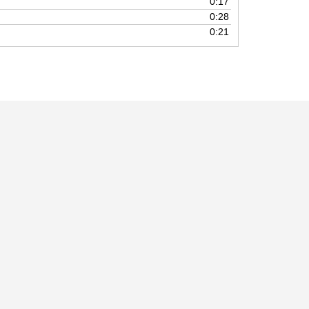
0:17
調
0:28
節
0:21
に
は
上
下
矢
印
キ
ー
を
使
っ
て
く
だ
さ
い。