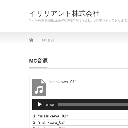
イリリアント株式会社
YouTube動画編集,企画/WEB制作を行う会社。月1本〜承っており
Home
MC音源
MC音源
“nishikawa_01”
音
00:00
声
プ
1.
“nishikawa_01”
レ
2.
“nishikawa_02”
ー